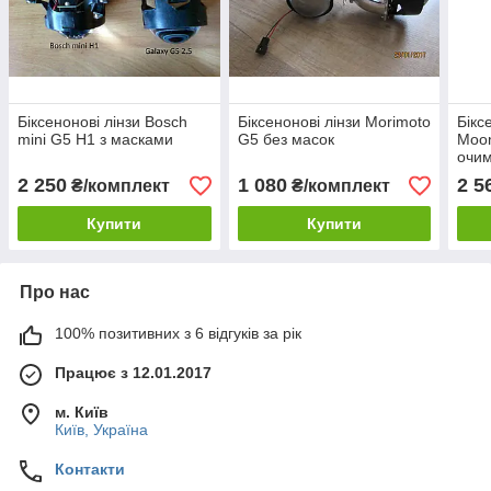
Біксенонові лінзи Bosch
Біксенонові лінзи Morimoto
Бікс
mini G5 H1 з масками
G5 без масок
Moon
очи
2 250
1 080
2 5
₴/комплект
₴/комплект
Купити
Купити
Про нас
100% позитивних з 6 відгуків за рік
Працює з 12.01.2017
м. Київ
Київ, Україна
Контакти