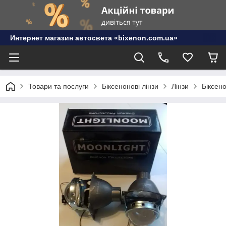
Интернет магазин автосвета «bixenon.com.ua»
Товари та послуги
Біксенонові лінзи
Лінзи
Біксено