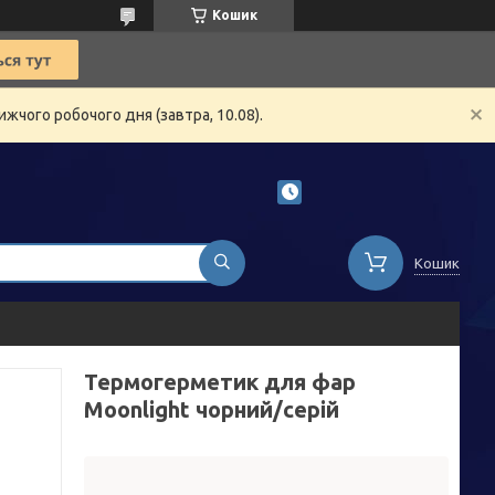
Кошик
жчого робочого дня (завтра, 10.08).
Кошик
Термогерметик для фар
Moonlight чорний/серій