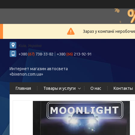
Зараз у компанії неробочи
Київ, Україна
+380
(67)
738-33-82
+380
(66)
213-92-91
Интернет магазин автосвета
«bixenon.com.ua»
Главная
Товары и услуги
О нас
Контакты