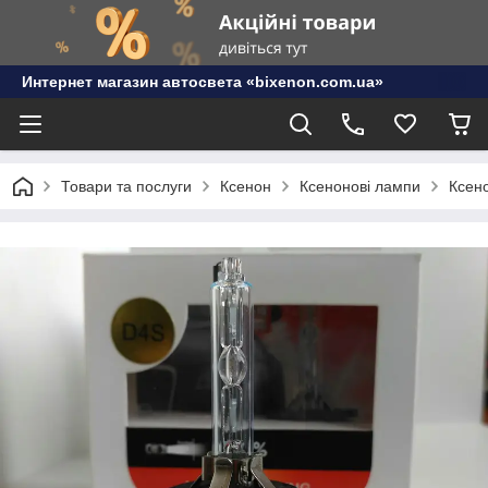
Интернет магазин автосвета «bixenon.com.ua»
Товари та послуги
Ксенон
Ксенонові лампи
Ксен