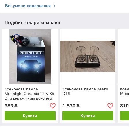
Всі умови повернення
Подібні товари компанії
Ксенонова лампа
Ксенонова лампа Yeaky
Ксе
Moonlight Ceramic 12 V 35
D1S
Moon
Вт з керамічним цоколем
H1, H3, H4, H7, H11, H27,
383
1 530
810
₴
₴
HB3 (9005), HB4
Купити
Купити