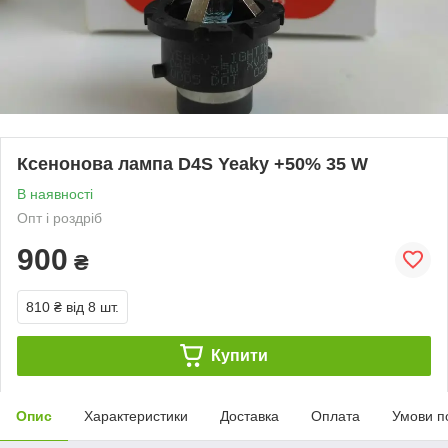
Ксенонова лампа D4S Yeaky +50% 35 W
В наявності
Опт і роздріб
900
₴
810 ₴
від 8 шт.
Купити
Опис
Характеристики
Доставка
Оплата
Умови п