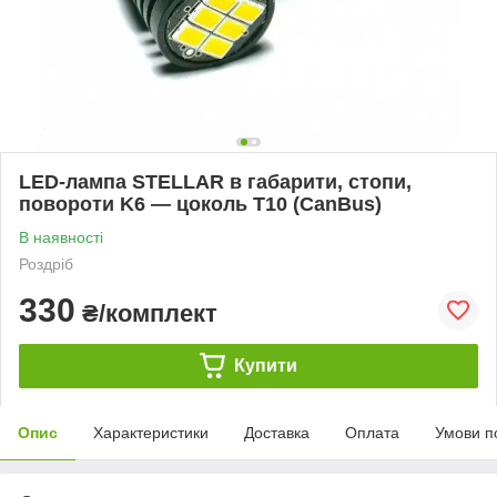
LED-лампа STELLAR в габарити, стопи,
повороти K6 — цоколь Т10 (CanBus)
В наявності
Роздріб
330
₴/комплект
Купити
Опис
Характеристики
Доставка
Оплата
Умови п