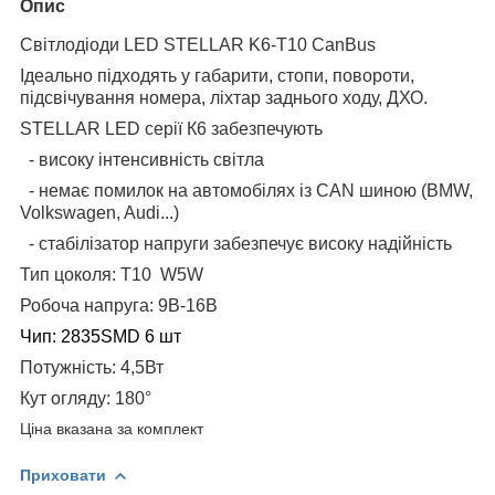
Опис
Світлодіоди LED STELLAR K6-T10
CanBus
Ідеально підходять у габарити, стопи, повороти,
підсвічування номера, ліхтар заднього ходу, ДХО.
STELLAR LED серії К6 забезпечують
- високу інтенсивність світла
-
немає помилок на автомобілях із CAN шиною (BMW,
Volkswagen, Audi...
)
- стабілізатор напруги забезпечує високу надійність
Тип цоколя: Т10 W5W
Робоча напруга: 9В-16В
Чип: 2835SMD 6 шт
Потужність: 4,5Вт
Кут огляду: 180°
Ціна вказана за комплект
Приховати