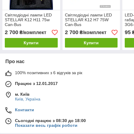
Світлодіодні лампи LED
Світлодіодні лампи LED
LED
STELLAR K12 H11 75w
STELLAR K12 H7 75W
габа
Can-Bus
Can-Bus
3G6
(1 шт
2 700
2 700
95
₴/комплект
₴/комплект
Купити
Купити
Про нас
100% позитивних з 6 відгуків за рік
Працює з 12.01.2017
м. Київ
Київ, Україна
Контакти
Сьогодні працює з 08:30 до 18:00
Показати весь графік роботи