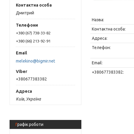
Дмитрий
+380 (67) 738-33-82
+380 (66) 213-92-91
melekino@bigmir.net
+380677383382
Київ, Україна
Графік роботи