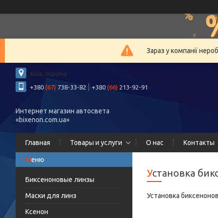
Зараз у компанії неро
Київ, Україна
+380
(67)
738-33-82
+380
(66)
213-92-91
Интернет магазин автосвета
«bixenon.com.ua»
Главная
Товары и услуги
О нас
Контакты
Установка би
Биксеноновые линзы
Маски для линз
Установка биксенонов
Ксенон