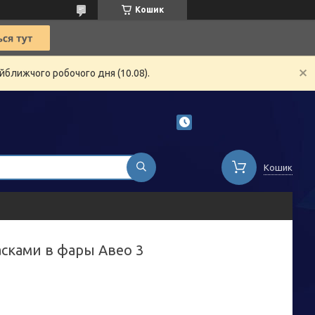
Кошик
йближчого робочого дня (10.08).
Кошик
асками в фары Авео 3