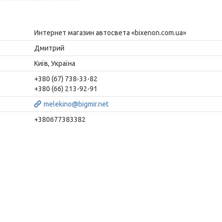
Интернет магазин автосвета «bixenon.com.ua»
Дмитрий
Київ, Україна
+380 (67) 738-33-82
+380 (66) 213-92-91
melekino@bigmir.net
+380677383382