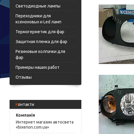
Светодиодные лампы
Переходники для
ксеноновых и Led ламп
Термогерметик для фар
Защитная пленка для фар
Резиновые колпачки для
фар
Примеры наших работ
Отзывы
Контакти
Интернет магазин автосвета
«bixenon.com.ua»