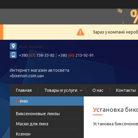
Зараз у компанії неро
Київ, Україна
+380
(67)
738-33-82
+380
(66)
213-92-91
Интернет магазин автосвета
«bixenon.com.ua»
Главная
Товары и услуги
О нас
Контакты
Установка би
Биксеноновые линзы
Маски для линз
Установка биксенонов
Ксенон