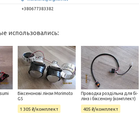
+380677383382
sumi
Біксенонові лінзи Morimoto
Проводка роздільна для бі-
G5
лінз і біксенону (комплект)
1 305 ₴/комплект
405 ₴/комплект