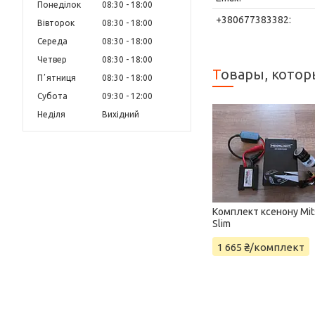
Понеділок
08:30
18:00
Вівторок
08:30
18:00
Середа
08:30
18:00
Четвер
08:30
18:00
Пʼятниця
08:30
18:00
Субота
09:30
12:00
Неділя
Вихідний
Комплект ксенону Mit
Slim
1 665 ₴/комплект