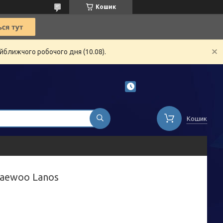
Кошик
йближчого робочого дня (10.08).
Кошик
Daewoo Lanos